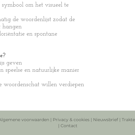
f symbool om het visueel te
atig de woordenlijst zodat de
ft hangen
doriëntatie en spontane
le?
js geven
n speelse en natuurlijke manier
e woordenschat willen verdiepen
Algemene voorwaarden
|
Privacy & cookies
|
Nieuwsbrief
|
Trakte
|
Contact