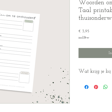
Woorden om
Taal printa
thuisonderwi
Prijs
€ 3,95
incl.Btw
I
Wat krijg je bi
PDF-bestand (direct
Blanco versie om te 