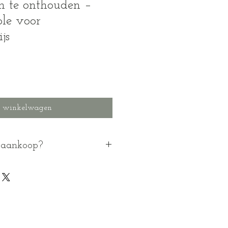
 te onthouden –
ble voor
js
n winkelwagen
j aankoop?
 download)
printen