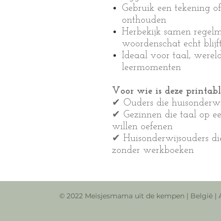
Gebruik een tekening o
onthouden
Herbekijk samen regelm
woordenschat echt blij
Ideaal voor taal, werel
leermomenten
Voor wie is deze printab
✔ Ouders die huisonderwi
✔ Gezinnen die taal op ee
willen oefenen
✔ Huisonderwijsouders di
zonder werkboeken
© 2022 Meisjesmama uit de kempen | België |