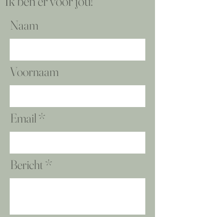
Ik ben er voor jou!
Naam
Voornaam
Email
Bericht