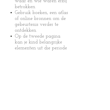
waar en wie waren erbij
betrokken.
Gebruik boeken, een atlas
of online bronnen om de
gebeurtenis verder te
ontdekken.
Op de tweede pagina
kan je kind belangrijke
elementen uit die periode
verzamelen.
De derde pagina nodigt
uit tot verder spelen,
creëren en verdiepen.
Voor wie is deze printable?
✔ Ouders die huisonderwijs
geven
✔ Kinderen die graag
onderzoeken, vragen stellen